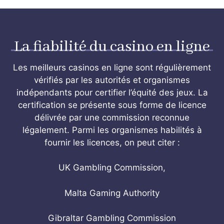
La fiabilité du casino en ligne
Les meilleurs casinos en ligne sont régulièrement
vérifiés par les autorités et organismes
indépendants pour certifier l’équité des jeux. La
certification se présente sous forme de licence
délivrée par une commission reconnue
légalement. Parmi les organismes habilités à
fournir les licences, on peut citer :
UK Gambling Commission,
Malta Gaming Authority
Gibraltar Gambling Commission