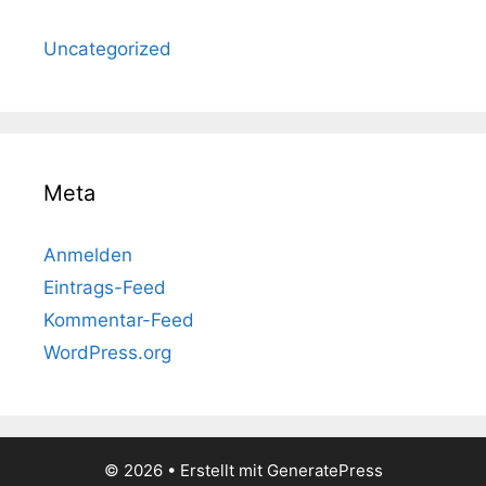
Uncategorized
Meta
Anmelden
Eintrags-Feed
Kommentar-Feed
WordPress.org
© 2026
• Erstellt mit
GeneratePress