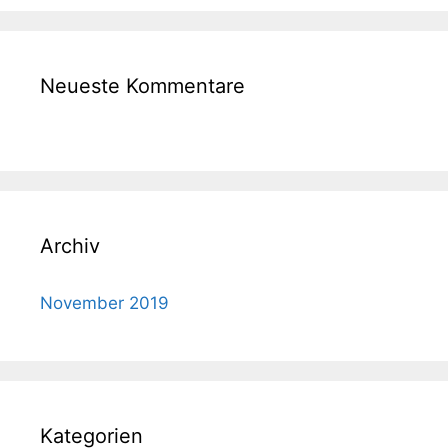
Neueste Kommentare
Archiv
November 2019
Kategorien